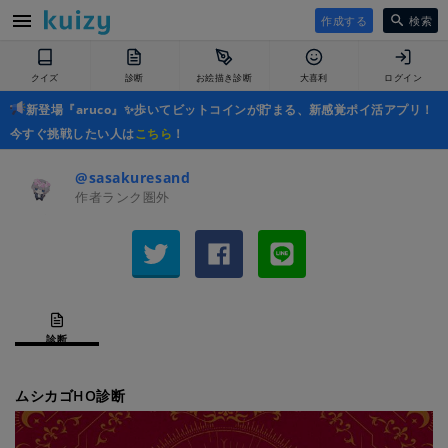
作成する
検索
クイズ
診断
お絵描き診断
大喜利
ログイン
新登場『aruco』✨歩いてビットコインが貯まる、新感覚ポイ活アプリ！
今すぐ挑戦したい人は
こちら
！
@sasakuresand
作者ランク圏外
診断
ムシカゴHO診断