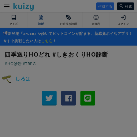
作成する
検索
クイズ
診断
お絵描き診断
大喜利
ログイン
新登場『aruco』✨歩いてビットコインが貯まる、新感覚ポイ活アプリ！
今すぐ挑戦したい人は
こちら
！
四季送りHOどれ #しきおくりHO診断
#HO診断
#TRPG
しろは