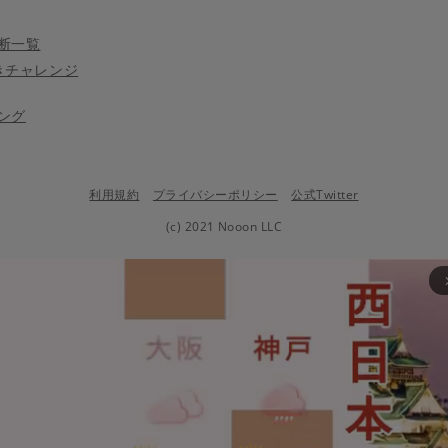
断一覧
きチャレンジ
ング
利用規約
プライバシーポリシー
公式Twitter
(c) 2021 Nooon LLC
arrow_fo