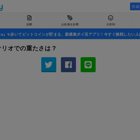
作成
診断
お絵描き診断
大喜利
uco』✨歩いてビットコインが貯まる、新感覚ポイ活アプリ！今すぐ挑戦したい人
ナリオでの重たさは？