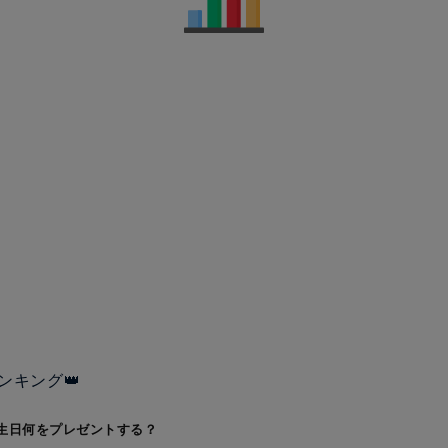
ンキング👑
生日何をプレゼントする？