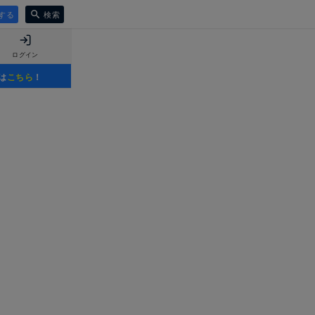
する
検索
ログイン
は
こちら
！