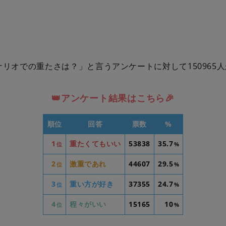
ナリオでの重たさは？」と言うアンケートに対して150965
👑アンケート結果はこちら🎉
順位
回答
票数
%
1
重たくてもいい
53838
35.7
位
%
2
激重であれ
44607
29.5
位
%
3
重い方が好き
37355
24.7
位
%
4
程々がいい
15165
10
位
%