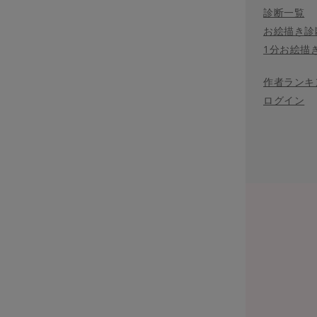
診断一覧
お絵描き診
1分お絵描
作者ランキ
ログイン