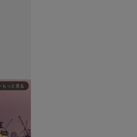
もっと見る
rward_ios