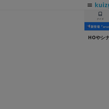
クイズ
新登場『ar
HOやシ