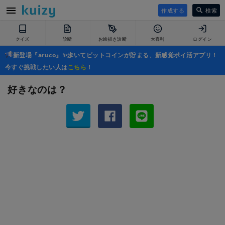
作成する
検索
クイズ
診断
お絵描き診断
大喜利
ログイン
新登場『aruco』✨歩いてビットコインが貯まる、新感覚ポイ活アプリ！
今すぐ挑戦したい人は
こちら
！
好きなのは？