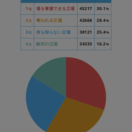
1
場を掌握できる立場
45217
30.1
位
%
2
奪われる立場
42668
28.4
位
%
3
何も知らない立場
38121
25.4
位
%
4
敵対の立場
24333
16.2
位
%