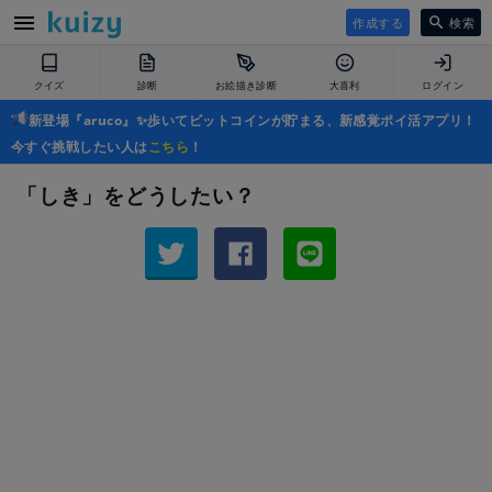
作成する
検索
クイズ
診断
お絵描き診断
大喜利
ログイン
新登場『aruco』✨歩いてビットコインが貯まる、新感覚ポイ活アプリ！
今すぐ挑戦したい人は
こちら
！
「しき」をどうしたい？