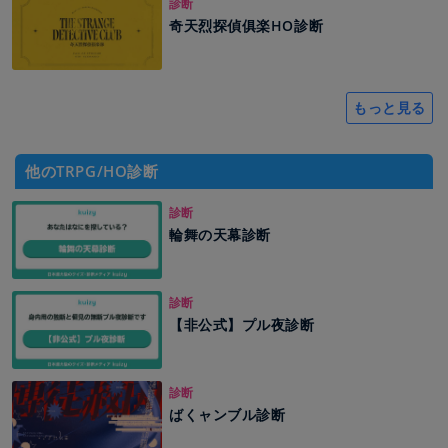
診断
奇天烈探偵俱楽HO診断
もっと見る
他のTRPG/HO診断
診断
輪舞の天幕診断
診断
【非公式】プル夜診断
診断
ばくャンブル診断