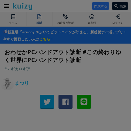
作成する
検索
クイズ
診断
お絵描き診断
大喜利
ログイン
新登場『aruco』✨歩いてビットコインが貯まる、新感覚ポイ活アプリ！
今すぐ挑戦したい人は
こちら
！
おわせかPCハンドアウト診断 #この終わりゆ
く世界にPCハンドアウト診断
#マギカロギア
まつり