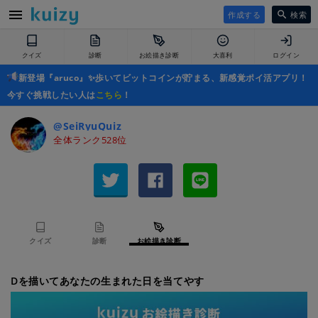
作成する
検索
クイズ
診断
お絵描き診断
大喜利
ログイン
新登場『aruco』✨歩いてビットコインが貯まる、新感覚ポイ活アプリ！
今すぐ挑戦したい人は
こちら
！
@SeiRyuQuiz
全体ランク528位
クイズ
診断
お絵描き診断
Dを描いてあなたの生まれた日を当てやす