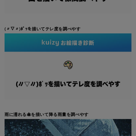
(〃▽〃)ﾎﾟｯを描いてテレ度を調べやす
雨に濡れる傘を描いて降る雨量を調べやす