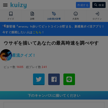
作成する
検索
クイズ
診断
お絵描き診断
大喜利
ログイン
新登場『aruco』✨歩いてビットコインが貯まる、新感覚ポイ活アプリ！
今すぐ挑戦したい人は
こちら
！
ウサギを描いてあなたの最高時速を調べやす
星流クイズ！
ビュー数
1605
総プレイ数
241
下のキャンバスに描いてください