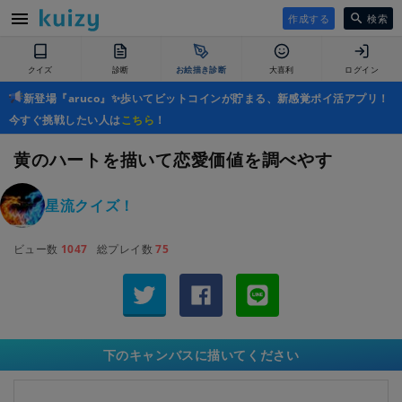
作成する
検索
クイズ
診断
お絵描き診断
大喜利
ログイン
新登場『aruco』✨歩いてビットコインが貯まる、新感覚ポイ活アプリ！
今すぐ挑戦したい人は
こちら
！
黄のハートを描いて恋愛価値を調べやす
星流クイズ！
ビュー数
1047
総プレイ数
75
下のキャンバスに描いてください