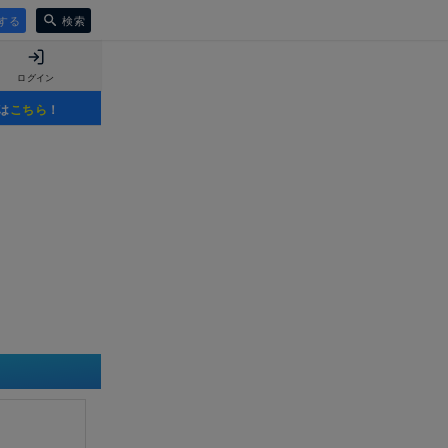
する
検索
ログイン
は
こちら
！