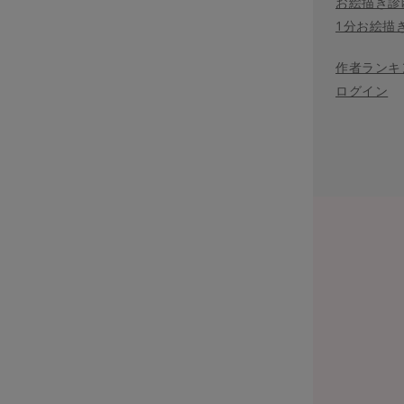
お絵描き診
1分お絵描
作者ランキ
ログイン