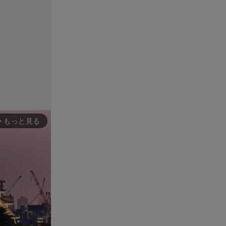
もっと見る
rward_ios