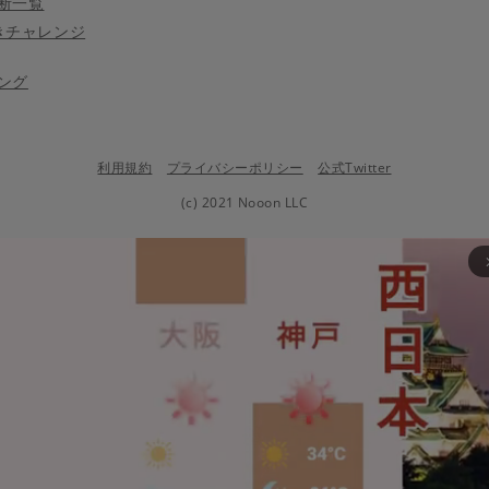
断一覧
きチャレンジ
ング
利用規約
プライバシーポリシー
公式Twitter
(c) 2021 Nooon LLC
arrow_fo