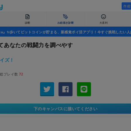
作成
診断
お絵描き診断
大喜利
uco』✨歩いてビットコインが貯まる、新感覚ポイ活アプリ！今すぐ挑戦したい人
てあなたの戦闘力を調べやす
イズ！
総プレイ数
72
下のキャンバスに描いてください