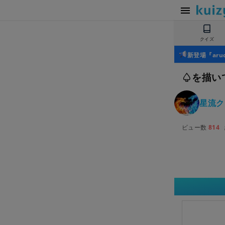
クイズ
新登場『ar
♤を描い
星流ク
ビュー数
814