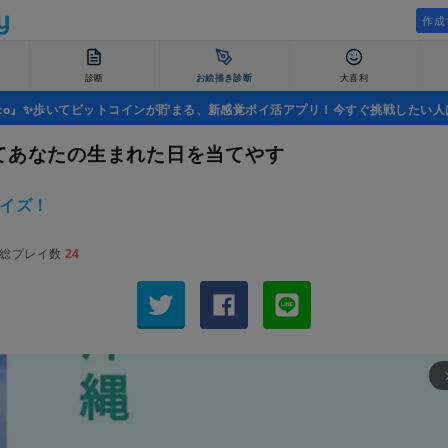
作成
診断
お絵描き診断
大喜利
uco』✨歩いてビットコインが貯まる、新感覚ポイ活アプリ！今すぐ挑戦したい人
てあなたの生まれた日を当てやす
イズ！
総プレイ数
24
arrow_fo