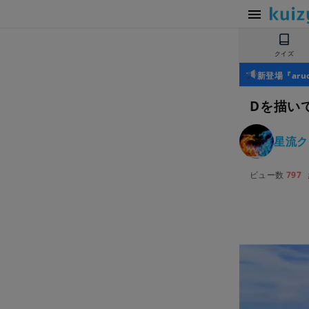
クイズ
新登場『ar
Dを描い
星流ク
ビュー数
797