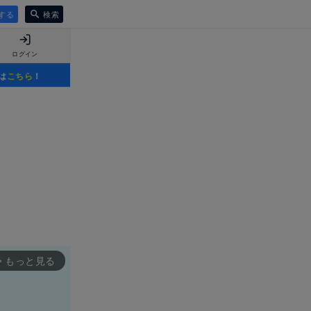
する
検索
ログイン
は
こちら
！
もっと見る
rward_ios