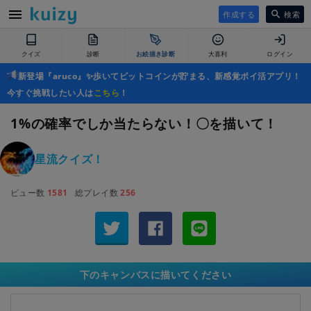
作成する
検索
クイズ
診断
お絵描き診断
大喜利
ログイン
新登場『aruco』✨歩いてビットコインが貯まる、新感覚ポイ活アプリ！
今すぐ挑戦したい人は
こちら
！
1%の確率でしか当たらない！〇を描いて！
星流クイズ！
ビュー数
1581
総プレイ数
256
下のキャンバスに描いてください