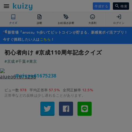
作成する
検索
クイズ
診断
お絵描き診断
大喜利
ログイン
新登場『aruco』✨歩いてビットコインが貯まる、新感覚ポイ活アプリ！
今すぐ挑戦したい人は
こちら
！
初心者向け #京成110周年記念クイズ
#京成
#千葉
#東京
＠aiueo61675238
ビュー数
978
平均正答率
57.5%
全問正解率
12.5%
正答率などの反映は少し遅れることがあります。