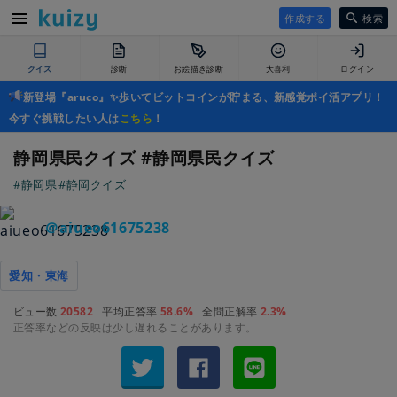
作成する
検索
クイズ
診断
お絵描き診断
大喜利
ログイン
新登場『aruco』✨歩いてビットコインが貯まる、新感覚ポイ活アプリ！
今すぐ挑戦したい人は
こちら
！
静岡県民クイズ #静岡県民クイズ
#静岡県
#静岡クイズ
＠aiueo61675238
愛知・東海
ビュー数
20582
平均正答率
58.6%
全問正解率
2.3%
正答率などの反映は少し遅れることがあります。