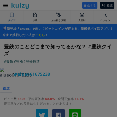
作成する
検索
クイズ
診断
お絵描き診断
大喜利
ログイン
新登場『aruco』✨歩いてビットコインが貯まる、新感覚ポイ活アプリ！
今すぐ挑戦したい人は
こちら
！
豊鉄のことどこまで知ってるかな？ #豊鉄クイ
ズ
#豊鉄
#豊橋
#豊橋鉄道
＠aiueo61675238
鉄道
ビュー数
1806
平均正答率
68.0%
全問正解率
16.1%
正答率などの反映は少し遅れることがあります。