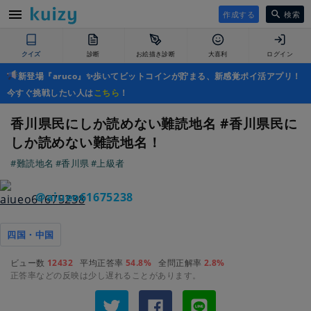
作成する
検索
クイズ
診断
お絵描き診断
大喜利
ログイン
新登場『aruco』✨歩いてビットコインが貯まる、新感覚ポイ活アプリ！
今すぐ挑戦したい人は
こちら
！
香川県民にしか読めない難読地名 #香川県民に
しか読めない難読地名！
#難読地名
#香川県
#上級者
＠aiueo61675238
四国・中国
ビュー数
12432
平均正答率
54.8%
全問正解率
2.8%
正答率などの反映は少し遅れることがあります。