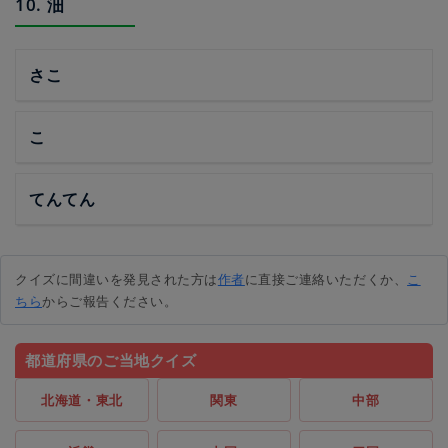
10. 沺
さこ
こ
てんてん
クイズに間違いを発見された方は
作者
に直接ご連絡いただくか、
こ
ちら
からご報告ください。
都道府県のご当地クイズ
北海道・東北
関東
中部