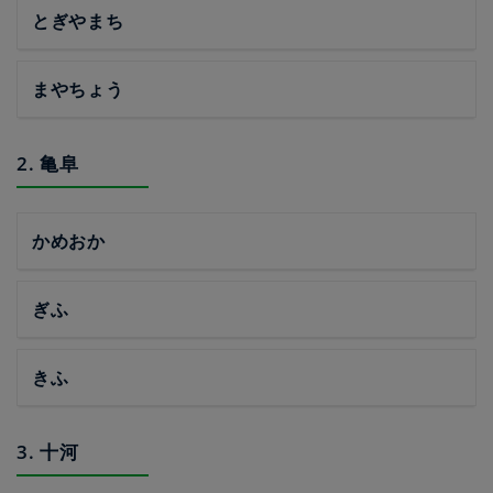
とぎやまち
まやちょう
2. 亀阜
かめおか
ぎふ
きふ
3. 十河