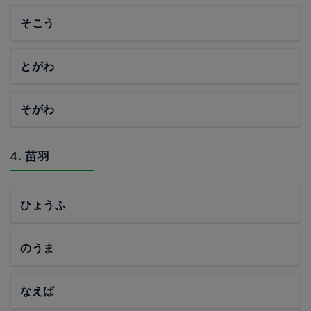
そこう
とがわ
そがわ
4. 苗羽
ひょうふ
のうま
なえば