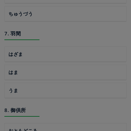
ちゅうづう
7. 羽間
はざま
はま
うま
8. 御供所
おともどころ