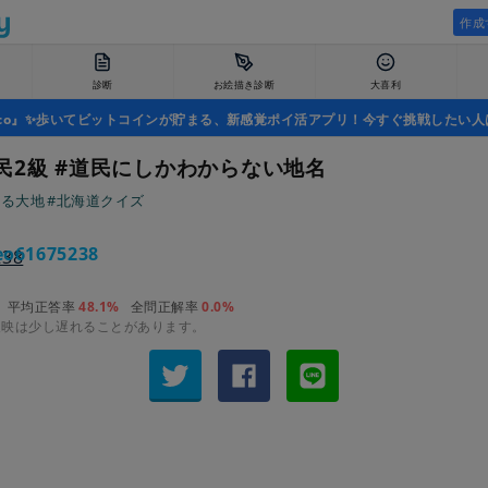
作成
診断
お絵描き診断
大喜利
uco』✨歩いてビットコインが貯まる、新感覚ポイ活アプリ！今すぐ挑戦したい人
民2級 #道民にしかわからない地名
れる大地
#北海道クイズ
o61675238
平均正答率
48.1%
全問正解率
0.0%
反映は少し遅れることがあります。