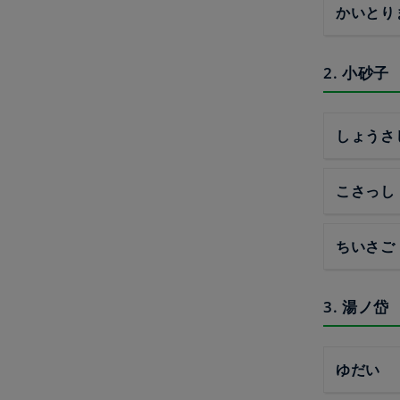
かいとり
2. 小砂子
しょうさ
こさっし
ちいさご
3. 湯ノ岱
ゆだい