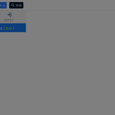
する
検索
ログイン
は
こちら
！