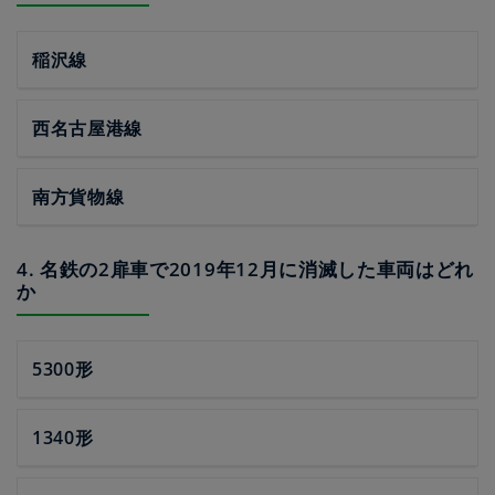
稲沢線
西名古屋港線
南方貨物線
4. 名鉄の2扉車で2019年12月に消滅した車両はどれ
か
5300形
1340形