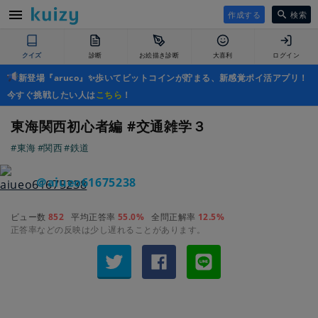
作成する
検索
クイズ
診断
お絵描き診断
大喜利
ログイン
新登場『aruco』✨歩いてビットコインが貯まる、新感覚ポイ活アプリ！
今すぐ挑戦したい人は
こちら
！
東海関西初心者編 #交通雑学３
#東海
#関西
#鉄道
＠aiueo61675238
ビュー数
852
平均正答率
55.0%
全問正解率
12.5%
正答率などの反映は少し遅れることがあります。