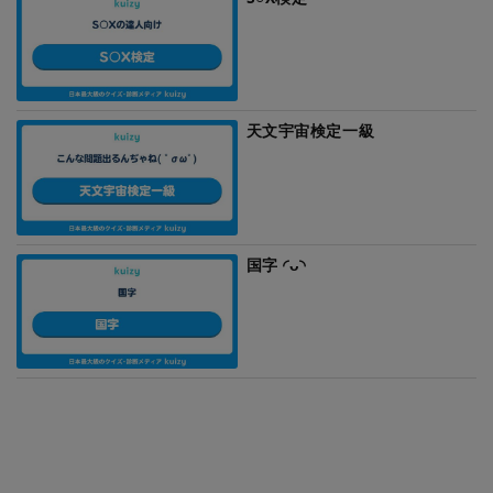
天文宇宙検定一級
国字 ◜ᴗ◝