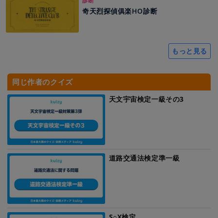
診断
奇天烈探偵俱楽HO診断
もっと見る
同じ作者のクイズ
天文宇宙検定一級その3
道路交通法検定準一級
S○X検定