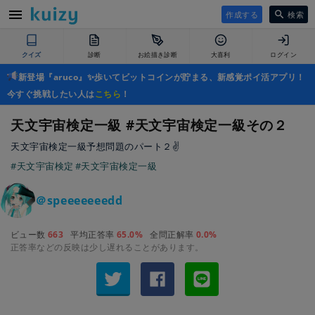
作成する
検索
クイズ
診断
お絵描き診断
大喜利
ログイン
新登場『aruco』✨歩いてビットコインが貯まる、新感覚ポイ活アプリ！
今すぐ挑戦したい人は
こちら
！
天文宇宙検定一級 #天文宇宙検定一級その２
天文宇宙検定一級予想問題のパート２✌️
#天文宇宙検定
#天文宇宙検定一級
＠speeeeeeedd
ビュー数
663
平均正答率
65.0%
全問正解率
0.0%
正答率などの反映は少し遅れることがあります。