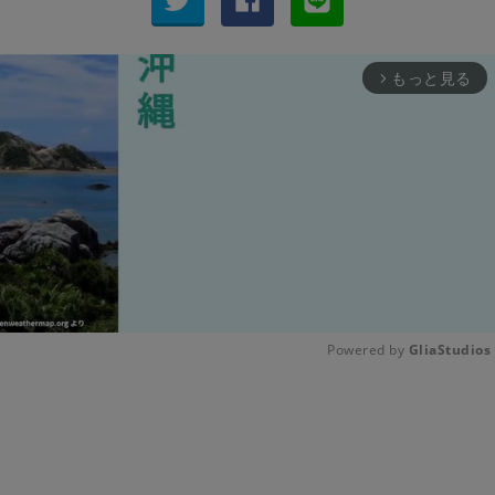
もっと見る
arrow_forward_ios
Powered by 
GliaStudios
Unmute