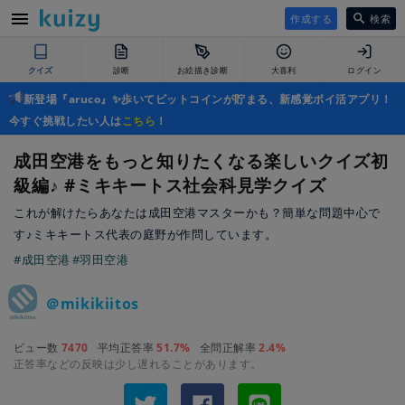
作成する
検索
クイズ
診断
お絵描き診断
大喜利
ログイン
新登場『aruco』✨歩いてビットコインが貯まる、新感覚ポイ活アプリ！
今すぐ挑戦したい人は
こちら
！
成田空港をもっと知りたくなる楽しいクイズ初
級編♪ #ミキキートス社会科見学クイズ
これが解けたらあなたは成田空港マスターかも？簡単な問題中心で
す♪ミキキートス代表の庭野が作問しています。
#成田空港
#羽田空港
＠mikikiitos
ビュー数
7470
平均正答率
51.7%
全問正解率
2.4%
正答率などの反映は少し遅れることがあります。