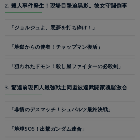
2. 殺人事件発生！現場目撃迫黒影。彼女守闘倒事
「ジョルジュよ、悪夢を打ち砕け！」
「地獄からの使者！チャップマン復活」
「狙われたドモン！殺し屋ファイターの必殺剣」
3. 驚達前現四人最強戦士同盟彼達武闘家魂賭激合
「非情のデスマッチ！シュバルツ最終決戦」
「地球SOS！出撃ガンダム連合」