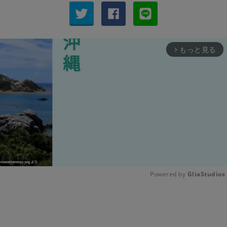
もっと見る
arrow_forward_ios
Powered by 
GliaStudios
Unmute