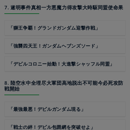
7. 遂明事件真相一方悪魔力得攻撃大時駆同盟使命果
「獅王争覇！グランドガンダム迎撃作戦」
「強襲四天王！ガンダムヘブンズソード」
「デビルコロニー始動！大進撃シャッフル同盟」
8. 陸空水中全埋尽大軍団高地脱出不可能今必死攻防
戦開始
「最強最悪！デビルガンダム現る」
「戦士の絆！デビル包囲網を突破せよ」