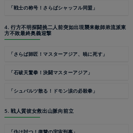
「戦士の称号！さらばシャッフル同盟」
4. 行方不明探闘挑二人前突如出現襲来敵師弟流派東
方不敗最終奥義迎撃
「さらば師匠！マスターアジア、暁に死す」
「石破天驚拳！決闘マスターアジア」
「シュバルツ散る！ドモン涙の必殺拳」
5. 戦人質彼女救出山脈向前立
「仇は討つ！復讐の宇宙刑事」