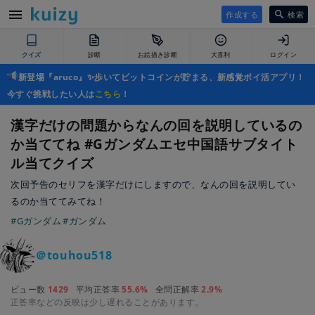
作成する
検索
クイズ
診断
お絵描き診断
大喜利
ログイン
新登場『aruco』✨歩いてビットコインが貯まる、新感覚ポイ活アプリ！
今すぐ挑戦したい人は
こちら
！
漢字だけの問題からなんの回を説明しているの
か当ててね #Gガンダムエセ中国語サブタイト
ル当てクイズ
次回予告のセリフを漢字だけにしますので、なんの回を説明してい
るのか当ててみてね！
#Gガンダム
#ガンダム
＠touhou518
ビュー数
1429
平均正答率
55.6%
全問正解率
2.9%
正答率などの反映は少し遅れることがあります。