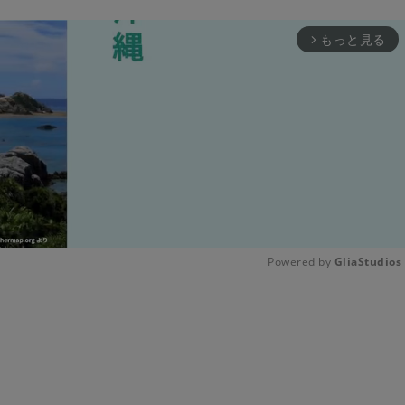
もっと見る
arrow_forward_ios
Powered by 
GliaStudios
Unmute