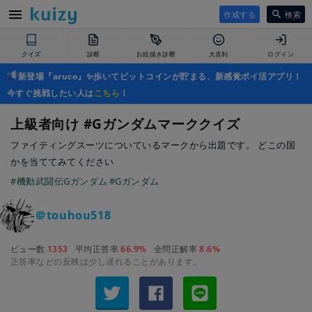
作成する
検索
クイズ
診断
お絵描き診断
大喜利
ログイン
新登場『aruco』✨歩いてビットコインが貯まる、新感覚ポイ活アプリ！
今すぐ挑戦したい人は
こちら
！
上級者向け #Gガンダムマーククイズ
ファイティングスーツについているマークから出題です。 どこの国
かを当ててみてください
#機動武闘伝Gガンダム
#Gガンダム
＠touhou518
ビュー数
1353
平均正答率
66.9%
全問正解率
8.6%
正答率などの反映は少し遅れることがあります。