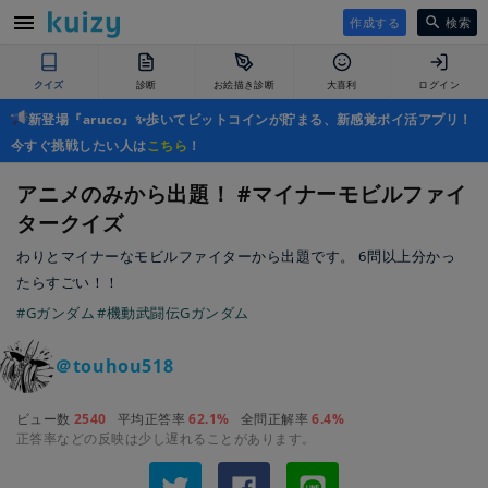
作成する
検索
クイズ
診断
お絵描き診断
大喜利
ログイン
新登場『aruco』✨歩いてビットコインが貯まる、新感覚ポイ活アプリ！
今すぐ挑戦したい人は
こちら
！
アニメのみから出題！ #マイナーモビルファイ
タークイズ
わりとマイナーなモビルファイターから出題です。 6問以上分かっ
たらすごい！！
#Gガンダム
#機動武闘伝Gガンダム
＠touhou518
ビュー数
2540
平均正答率
62.1%
全問正解率
6.4%
正答率などの反映は少し遅れることがあります。