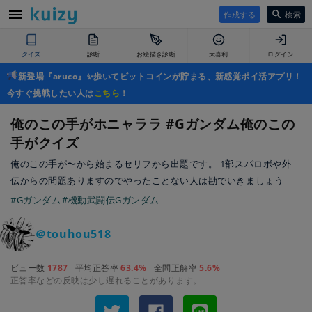
作成する
検索
クイズ
診断
お絵描き診断
大喜利
ログイン
新登場『aruco』✨歩いてビットコインが貯まる、新感覚ポイ活アプリ！
今すぐ挑戦したい人は
こちら
！
俺のこの手がホニャララ #Gガンダム俺のこの
手がクイズ
俺のこの手が〜から始まるセリフから出題です。 1部スパロボや外
伝からの問題ありますのでやったことない人は勘でいきましょう
#Gガンダム
#機動武闘伝Gガンダム
＠touhou518
ビュー数
1787
平均正答率
63.4%
全問正解率
5.6%
正答率などの反映は少し遅れることがあります。