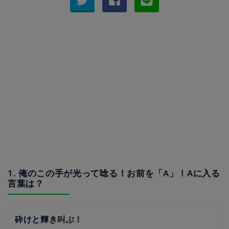
1. 俺のこの手が光って唸る！お前を「A」！Aに入る
言葉は？
砕けと輝き叫ぶ！