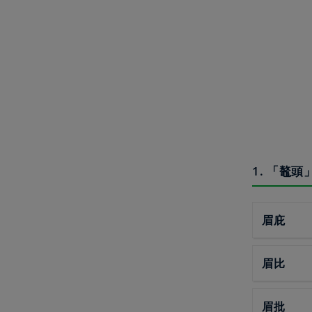
1. 「鼇
眉庇
眉比
眉批