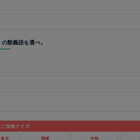
書」の類義語を選べ。
のご当地クイズ
・東北
関東
中部