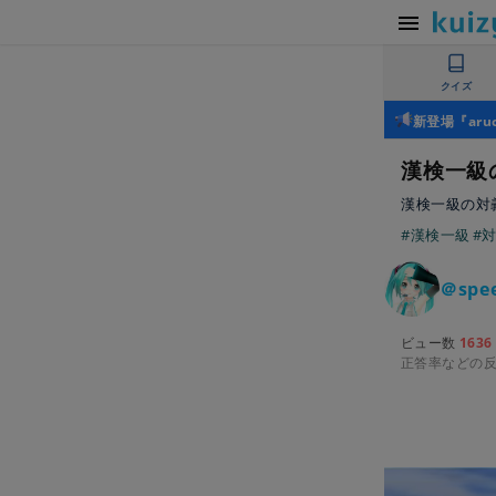
クイズ
新登場『ar
漢検一級
漢検一級の対義語
#漢検一級
#
＠spe
ビュー数
1636
正答率などの