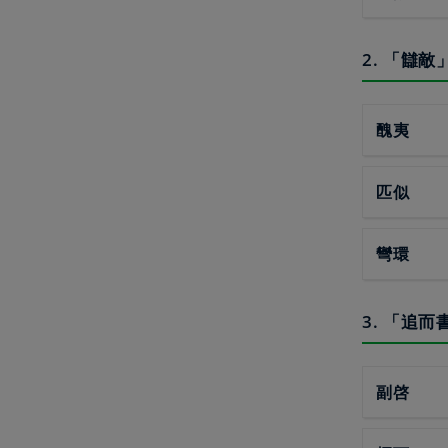
2. 「讎
醜夷
匹似
彎環
3. 「追
副啓