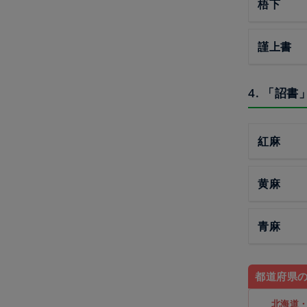
梧下
謹上書
4. 「詔
紅麻
黄麻
青麻
都道府県
北海道