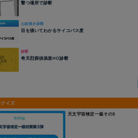
撃つ場所で診断
お絵描き診断
目を描いてわかるサイコパス度
診断
奇天烈探偵俱楽HO診断
のクイズ
天文宇宙検定一級その3