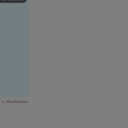
 by 
GliaStudios
Mute