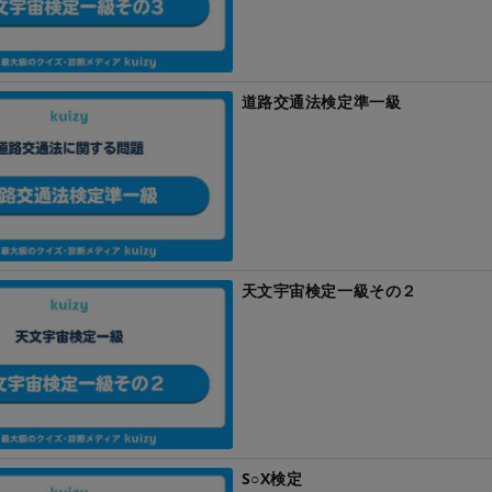
道路交通法検定準一級
天文宇宙検定一級その２
S○X検定