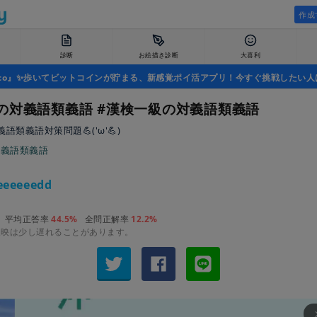
作成
診断
お絵描き診断
大喜利
uco』✨歩いてビットコインが貯まる、新感覚ポイ活アプリ！今すぐ挑戦したい人
の対義語類義語 #漢検一級の対義語類義語
類義語対策問題︎💪('ω'💪)
対義語類義語
eeeeeedd
平均正答率
44.5%
全問正解率
12.2%
反映は少し遅れることがあります。
arrow_fo