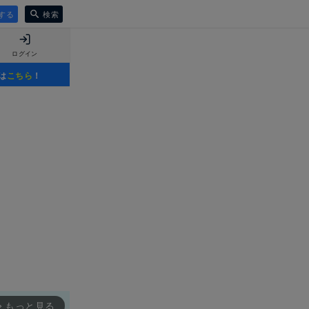
する
検索
ログイン
は
こちら
！
もっと見る
rward_ios