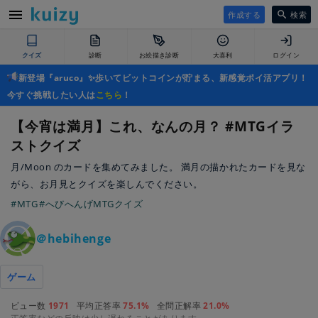
作成する
検索
クイズ
診断
お絵描き診断
大喜利
ログイン
新登場『aruco』✨歩いてビットコインが貯まる、新感覚ポイ活アプリ！
今すぐ挑戦したい人は
こちら
！
【今宵は満月】これ、なんの月？ #MTGイラ
ストクイズ
月/Moon のカードを集めてみました。 満月の描かれたカードを見な
がら、お月見とクイズを楽しんでください。
#MTG
#へびへんげMTGクイズ
＠hebihenge
ゲーム
ビュー数
1971
平均正答率
75.1%
全問正解率
21.0%