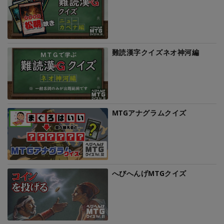
難読漢字クイズネオ神河編
MTGアナグラムクイズ
へびへんげMTGクイズ