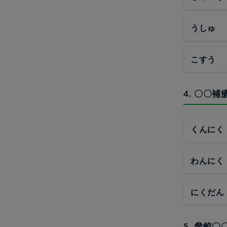
うしゅ
こすう
4. 〇〇
くんにく
わんにく
にくだん
5. 脅蛟