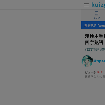
クイズ
新登場『ar
漢検本番
四字熟語
#四字熟語
#
＠spe
ビュー数
947
正答率などの