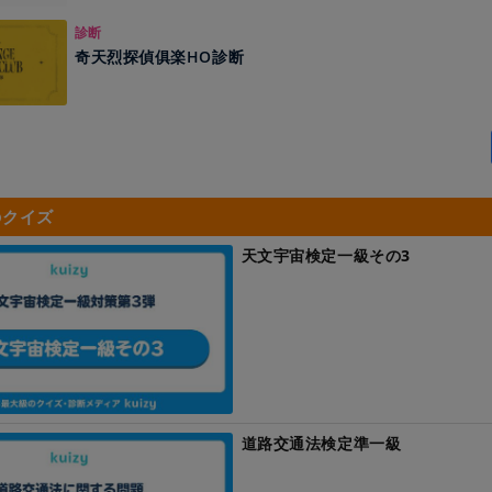
診断
奇天烈探偵俱楽HO診断
のクイズ
天文宇宙検定一級その3
道路交通法検定準一級