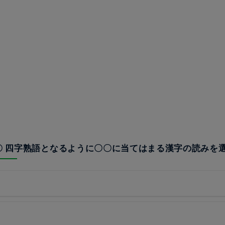
〇〇 四字熟語となるように〇〇に当てはまる漢字の読みを