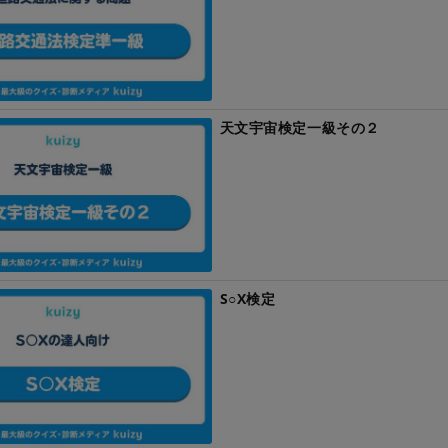
天文宇宙検定一級その２
S○X検定