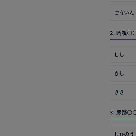
ごういん
2. 眄視
しし
きし
きき
3. 豚蹄
しゅのう