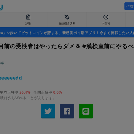
作成
診断
お絵描き診断
大喜利
uco』✨歩いてビットコインが貯まる、新感覚ポイ活アプリ！今すぐ挑戦したい人
目前の受検者はやったらダメ🐧 #漢検直前にやる
漢字
eeeeeedd
平均正答率
36.4%
全問正解率
0.0%
反映は少し遅れることがあります。