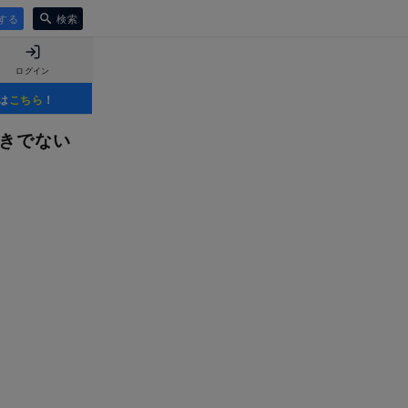
する
検索
ログイン
は
こちら
！
べきでない