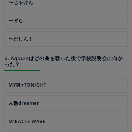
〜じゃけん
〜ずら
〜だしん！
6. Aqoursはどの曲を歌った後で学校説明会に向か
った？
MY舞⭐︎TONIGHT
未熟dreamer
MIRACLE WAVE