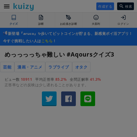
作成する
検索
クイズ
診断
お絵描き診断
大喜利
ログイン
新登場『aruco』✨歩いてビットコインが貯まる、新感覚ポイ活アプリ！
今すぐ挑戦したい人は
こちら
！
めっっっっちゃ難しい #Aqoursクイズ3
芸能
漫画・アニメ
ラブライブ
オタク
ビュー数
10911
平均正答率
85.2%
全問正解率
41.3%
正答率などの反映は少し遅れることがあります。