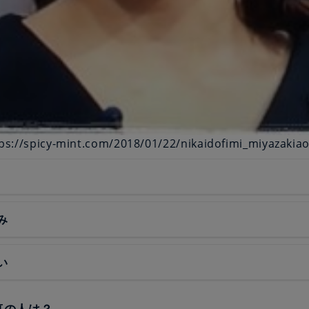
://spicy-mint.com/2018/01/22/nikaidofimi_miyazakiaoi
み
い
写真の人は？