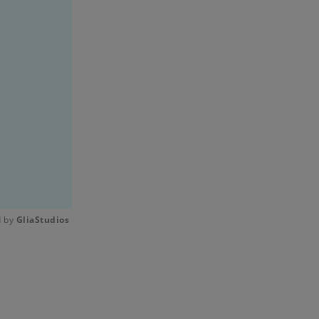
 by 
GliaStudios
Mute