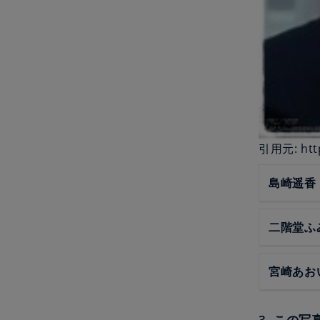
引用元: https
島崎遥香
二階堂ふ
宮崎あお
3. この