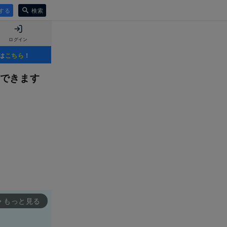
する
検索
ログイン
は
こちら
！
できます
もっと見る
rward_ios