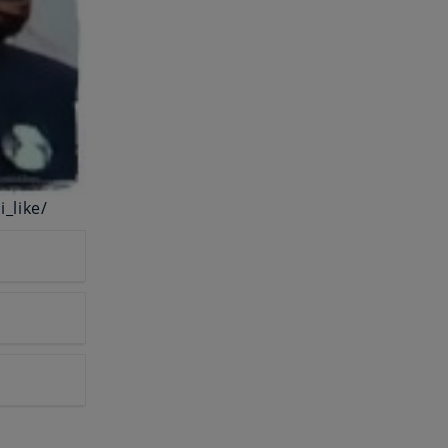
_like/