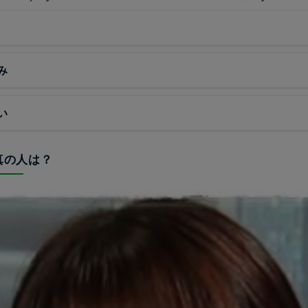
み
い
写真の人は？