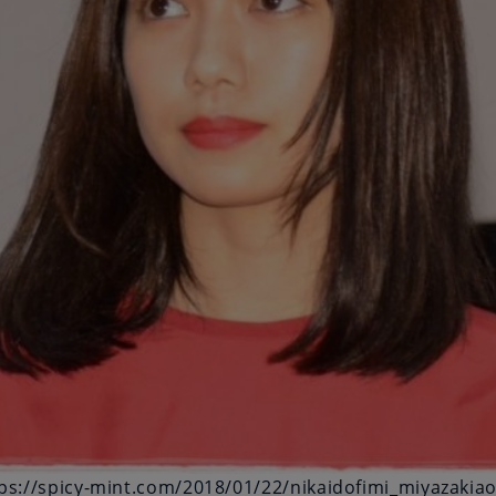
://spicy-mint.com/2018/01/22/nikaidofimi_miyazakiaoi