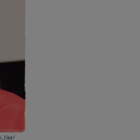
_like/