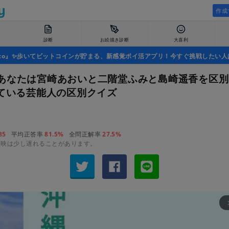
作成
診断
お絵描き診断
大喜利
uco』✨歩いてビットコインが貯まる、新感覚ポイ活アプリ！今すぐ挑戦したい人
あなたは宮崎あおいと二階堂ふみと島崎遥香を区別
似ている芸能人の区別クイズ
85
平均正答率
81.5%
全問正解率
27.5%
反映は少し遅れることがあります。
arrow_fo