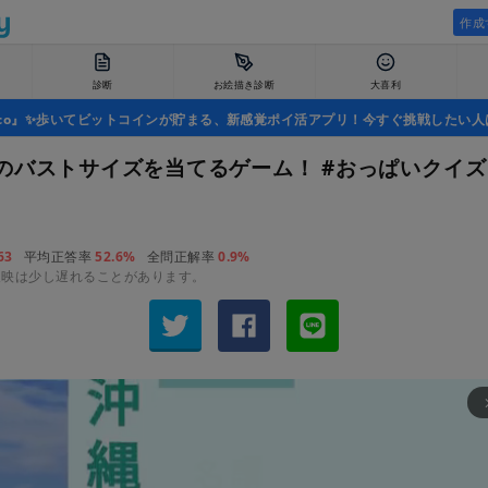
作成
診断
お絵描き診断
大喜利
uco』✨歩いてビットコインが貯まる、新感覚ポイ活アプリ！今すぐ挑戦したい人
のバストサイズを当てるゲーム！ #おっぱいクイズ
63
平均正答率
52.6%
全問正解率
0.9%
反映は少し遅れることがあります。
arrow_fo