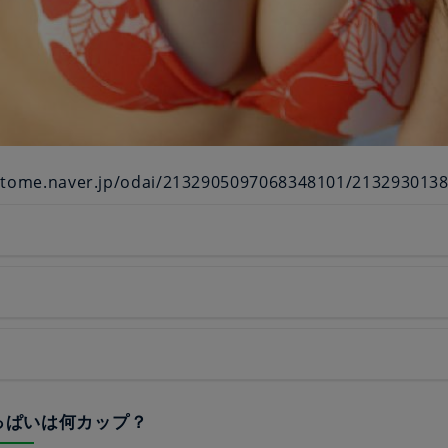
atome.naver.jp/odai/2132905097068348101/213293013
おっぱいは何カップ？