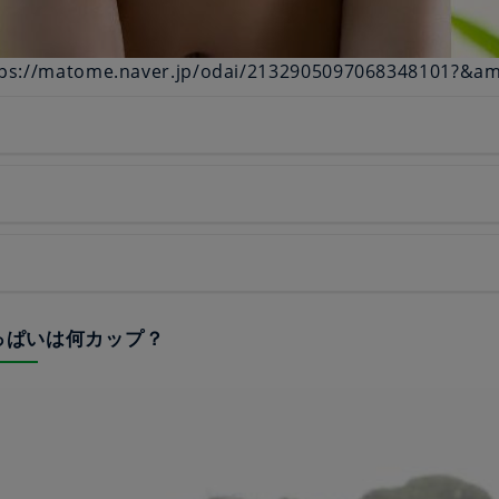
s://matome.naver.jp/odai/2132905097068348101?&a
おっぱいは何カップ？