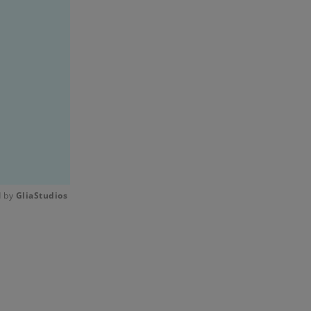
 by 
GliaStudios
Mute