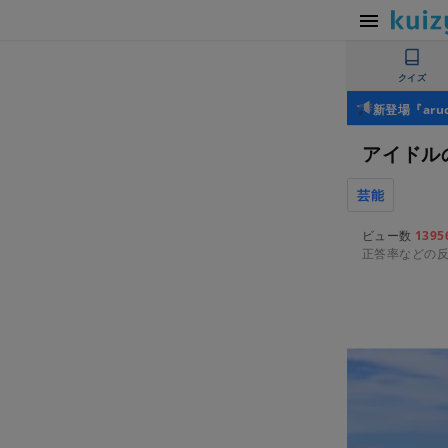
クイズ
新登場『ar
アイドル
芸能
ビュー数
1395
正答率などの