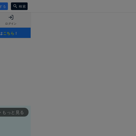
する
検索
ログイン
は
こちら
！
もっと見る
rward_ios