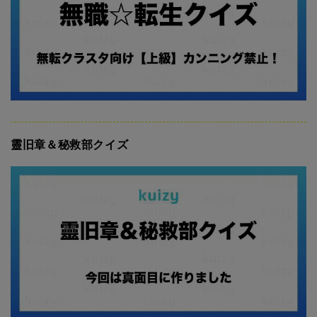
靈旧章＆秘救部クイズ