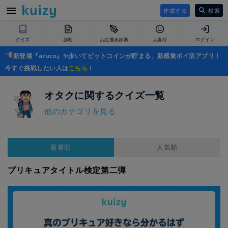
作成する
検索
クイズ
診断
お絵描き診断
大喜利
ログイン
新登場『aruco』✨歩いてビットコインが貯まる、新感覚ポイ活アプリ！
今すぐ挑戦したい人は
こちら
！
オタクに関するクイズ一覧
他のカテゴリを見る
新着順
人気順
プリキュアタイトル検定第二弾