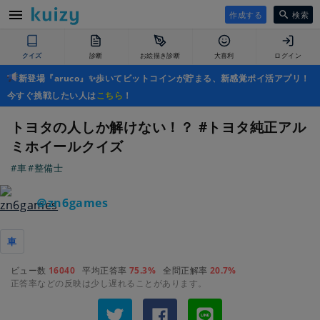
作成する
検索
クイズ
診断
お絵描き診断
大喜利
ログイン
新登場『aruco』✨歩いてビットコインが貯まる、新感覚ポイ活アプリ！
今すぐ挑戦したい人は
こちら
！
トヨタの人しか解けない！？ #トヨタ純正アル
ミホイールクイズ
#車
#整備士
＠zn6games
車
ビュー数
16040
平均正答率
75.3%
全問正解率
20.7%
正答率などの反映は少し遅れることがあります。