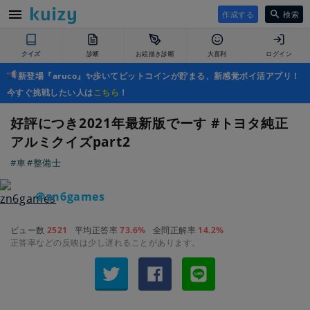
作成する
検索
クイズ
診断
お絵描き診断
大喜利
ログイン
新登場『aruco』✨歩いてビットコインが貯まる、新感覚ポイ活アプリ！
今すぐ挑戦したい人は
こちら
！
好評につき2021年最新版でーす #トヨタ純正
アルミクイズpart2
#車
#整備士
＠zn6games
ビュー数
2521
平均正答率
73.6%
全問正解率
14.2%
正答率などの反映は少し遅れることがあります。