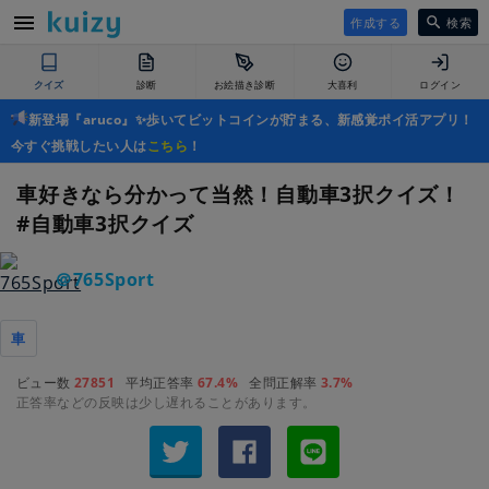
作成する
検索
クイズ
診断
お絵描き診断
大喜利
ログイン
新登場『aruco』✨歩いてビットコインが貯まる、新感覚ポイ活アプリ！
今すぐ挑戦したい人は
こちら
！
車好きなら分かって当然！自動車3択クイズ！
#自動車3択クイズ
＠765Sport
車
ビュー数
27851
平均正答率
67.4%
全問正解率
3.7%
正答率などの反映は少し遅れることがあります。