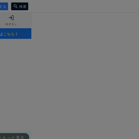
する
検索
ログイン
は
こちら
！
もっと見る
rward_ios