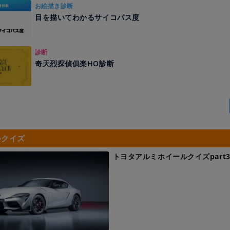
お絵描き診断
目を描いてわかるサイコパス度
診断
奇天烈探偵俱楽HO診断
のクイズ
トヨタアルミホイールクイズpart