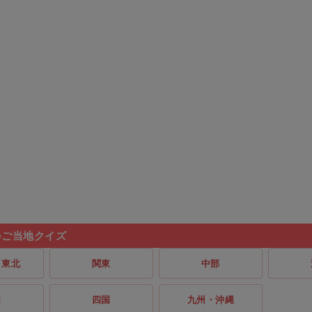
のご当地クイズ
・東北
関東
中部
国
四国
九州・沖縄