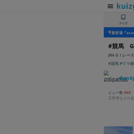
クイズ
新登場『ar
#競馬 
JRA GⅠレ
#競馬
#ウマ
＠zn6
ビュー数
968
正答率などの