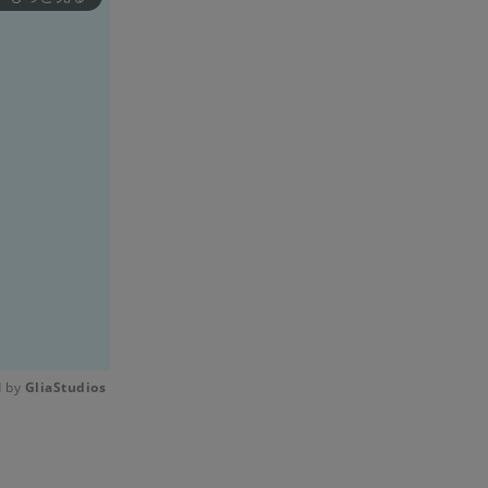
 by 
GliaStudios
Mute