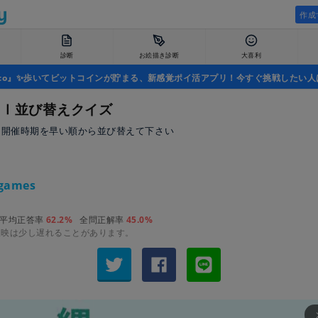
作成
診断
お絵描き診断
大喜利
uco』✨歩いてビットコインが貯まる、新感覚ポイ活アプリ！今すぐ挑戦したい人
GⅠ並び替えクイズ
ース開催時期を早い順から並び替えて下さい
娘
games
平均正答率
62.2%
全問正解率
45.0%
反映は少し遅れることがあります。
arrow_fo