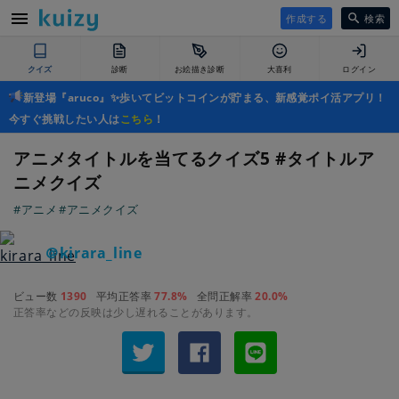
作成する
検索
クイズ
診断
お絵描き診断
大喜利
ログイン
新登場『aruco』✨歩いてビットコインが貯まる、新感覚ポイ活アプリ！
今すぐ挑戦したい人は
こちら
！
アニメタイトルを当てるクイズ5 #タイトルア
ニメクイズ
#アニメ
#アニメクイズ
＠kirara_line
ビュー数
1390
平均正答率
77.8%
全問正解率
20.0%
正答率などの反映は少し遅れることがあります。