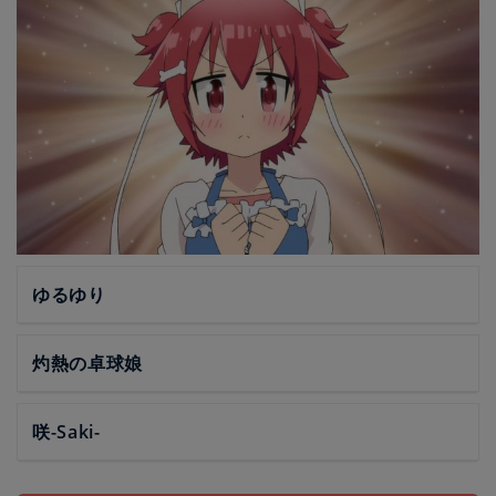
ゆるゆり
灼熱の卓球娘
咲-Saki-