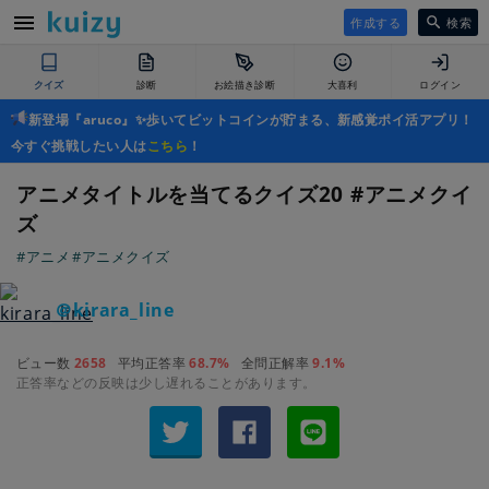
作成する
検索
クイズ
診断
お絵描き診断
大喜利
ログイン
新登場『aruco』✨歩いてビットコインが貯まる、新感覚ポイ活アプリ！
今すぐ挑戦したい人は
こちら
！
アニメタイトルを当てるクイズ20 #アニメクイ
ズ
#アニメ
#アニメクイズ
＠kirara_line
ビュー数
2658
平均正答率
68.7%
全問正解率
9.1%
正答率などの反映は少し遅れることがあります。