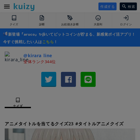
作成する
検索
クイズ
診断
お絵描き診断
大喜利
ログイン
新登場『aruco』✨歩いてビットコインが貯まる、新感覚ポイ活アプリ！
今すぐ挑戦したい人は
こちら
！
@kirara_line
全体ランク344位
クイズ
アニメタイトルを当てるクイズ23 #タイトルアニメクイズ