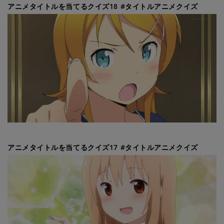
アニメタイトルを当てるクイズ18 #タイトルアニメクイズ
アニメタイトルを当てるクイズ17 #タイトルアニメクイズ