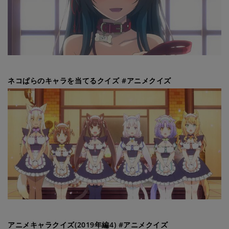
ネコぱらのキャラを当てるクイズ #アニメクイズ
アニメキャラクイズ(2019年編4) #アニメクイズ