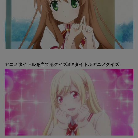
アニメタイトルを当てるクイズ3 #タイトルアニメクイズ