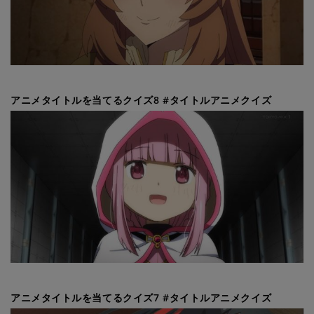
アニメタイトルを当てるクイズ8 #タイトルアニメクイズ
アニメタイトルを当てるクイズ7 #タイトルアニメクイズ