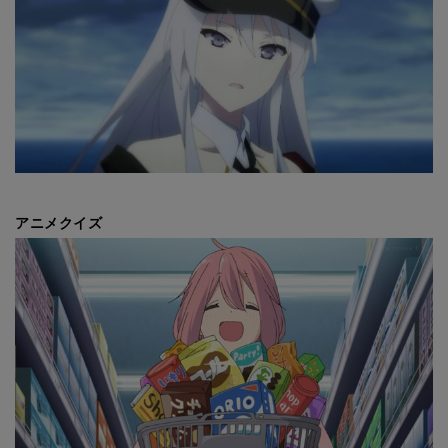
アニメクイズ