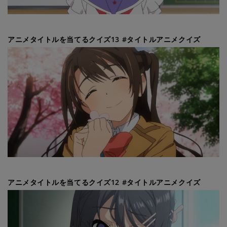
アニメタイトルを当てるクイズ13 #タイトルアニメクイズ
アニメタイトルを当てるクイズ12 #タイトルアニメクイズ