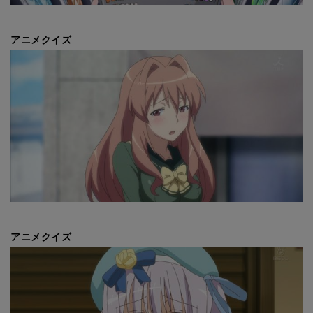
アニメクイズ
アニメクイズ