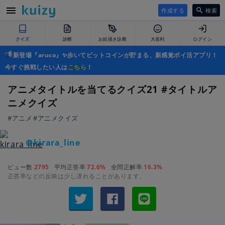
作成する
検索
クイズ
診断
お絵描き診断
大喜利
ログイン
新登場『aruco』✨歩いてビットコインが貯まる、新感覚ポイ活アプリ！
今すぐ挑戦したい人は
こちら
！
アニメタイトルを当てるクイズ21 #タイトルア
ニメクイズ
#アニメ
#アニメクイズ
＠kirara_line
ビュー数
2795
平均正答率
72.6%
全問正解率
16.3%
正答率などの反映は少し遅れることがあります。