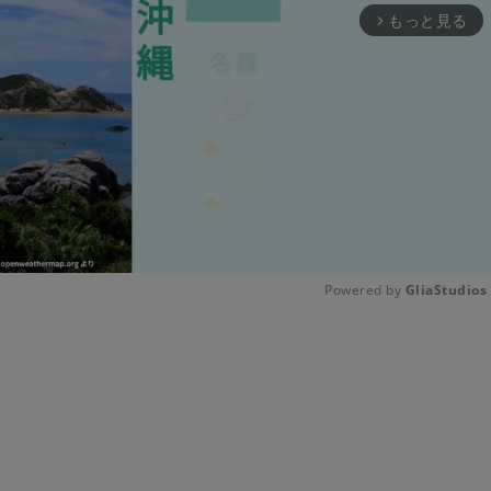
もっと見る
arrow_forward_ios
Powered by 
GliaStudios
Unmute