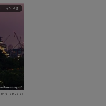
もっと見る
rward_ios
 by 
GliaStudios