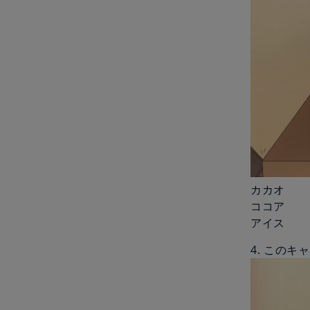
カカオ
ココア
アイス
4. このキ