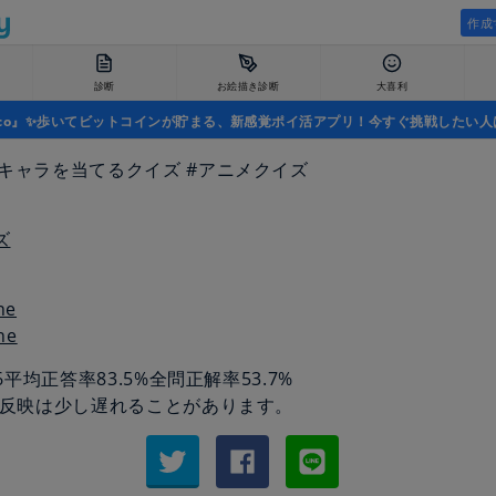
作成
診断
お絵描き診断
大喜利
uco』✨歩いてビットコインが貯まる、新感覚ポイ活アプリ！今すぐ挑戦したい人
キャラを当てるクイズ #アニメクイズ
ズ
ne
6
平均正答率
83.5%
全問正解率
53.7%
反映は少し遅れることがあります。