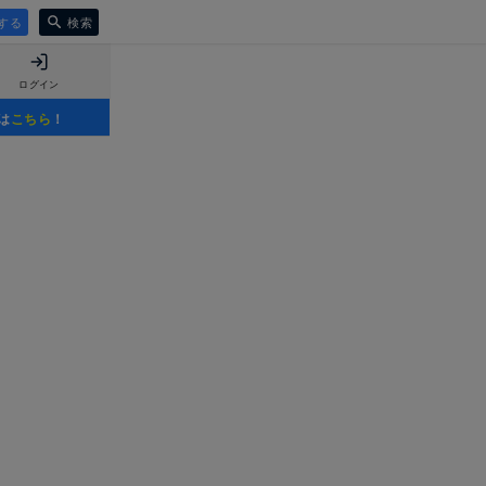
する
検索
ログイン
は
こちら
！