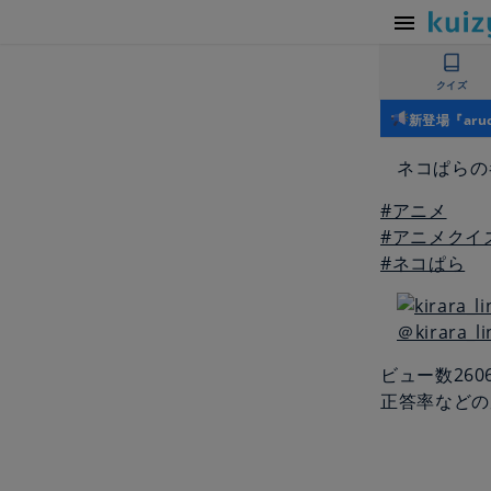
クイズ
新登場『ar
ネコぱらの
#アニメ
#アニメクイ
#ネコぱら
＠kirara_li
ビュー数
260
正答率などの