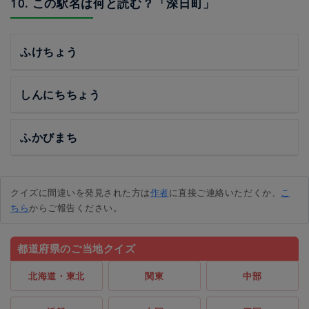
10. この駅名は何と読む？「深日町」
ふけちょう
しんにちちょう
ふかびまち
クイズに間違いを発見された方は
作者
に直接ご連絡いただくか、
こ
ちら
からご報告ください。
都道府県のご当地クイズ
北海道・東北
関東
中部