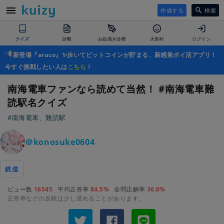
作成する
検索
クイズ
診断
お絵描き診断
大喜利
ログイン
新登場『aruco』✨歩いてビットコインが貯まる、新感覚ポイ活アプリ！
今すぐ挑戦したい人は
こちら
！
南海電車ファンなら読めて当然！ #南海電車難
読駅名クイズ
#南海電車、難読駅
＠konosuke0604
鉄道
ビュー数
16545
平均正答率
84.5%
全問正解率
36.0%
正答率などの反映は少し遅れることがあります。