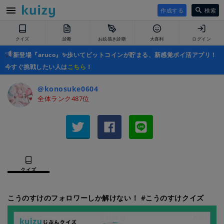
作成する
検索
クイズ
診断
お絵描き診断
大喜利
ログイン
新登場『aruco』✨歩いてビットコインが貯まる、新感覚ポイ活アプリ！
今すぐ挑戦したい人は
こちら
！
@konosuke0604
全体ランク487位
クイズ
こうのすけのフォロワーしか解けない！ #こうのすけクイズ