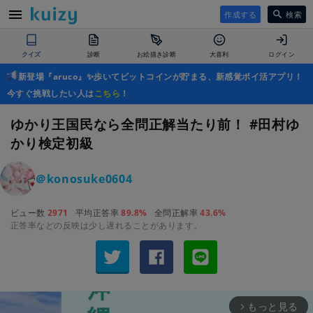
作成する
検索
クイズ
診断
お絵描き診断
大喜利
ログイン
新登場『aruco』✨歩いてビットコインが貯まる、新感覚ポイ活アプリ！
今すぐ挑戦したい人は
こちら
！
ゆかり王国民なら全問正解当たり前！ #田村ゆ
かり検定初級
＠konosuke0604
ビュー数
2971
平均正答率
89.8%
全問正解率
43.6%
正答率などの反映は少し遅れることがあります。
もっと見る
arrow_forward_ios