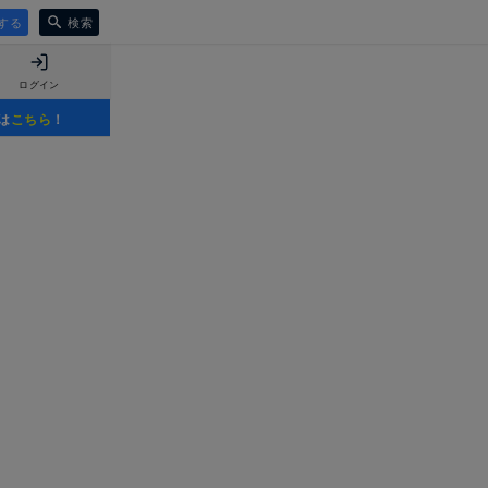
する
検索
ログイン
は
こちら
！