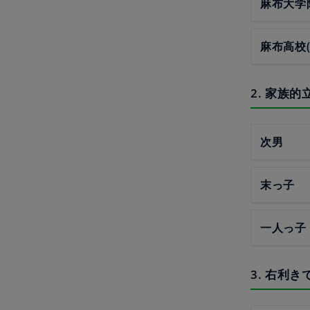
麻布大学
麻布高校(
2. 家族
次男
末っ子
一人っ子
3. 右利