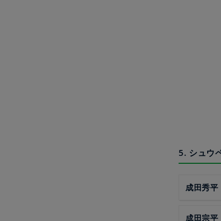
5. シュ
成田秀平
成田宗平