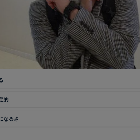
る
定的
になるさ