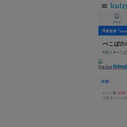
クイズ
新登場『ar
ぺこぱの
#芸人
#ぺこ
＠fred
芸能
ビュー数
3752
正答率などの