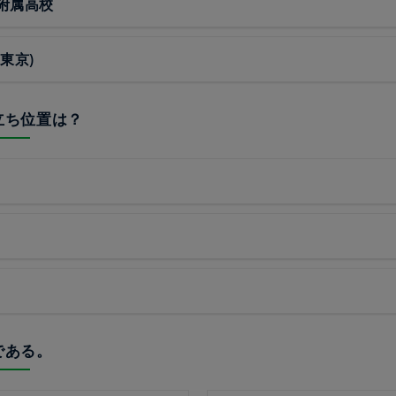
附属高校
東京)
的立ち位置は？
きである。