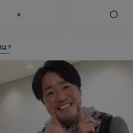
×
◯
銘は？