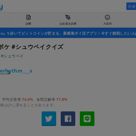
作成
診断
お絵描き診断
大喜利
uco』✨歩いてビットコインが貯まる、新感覚ポイ活アプリ！今すぐ挑戦したい人
ボケ #シュウペイクイズ
ぱ
#シュウペイ
erhythm___s
平均正答率
74.6%
全問正解率
17.8%
反映は少し遅れることがあります。