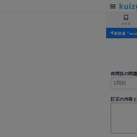
クイズ
新登場『ar
何問目の問
訂正の内容