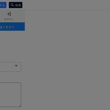
する
検索
ログイン
は
こちら
！