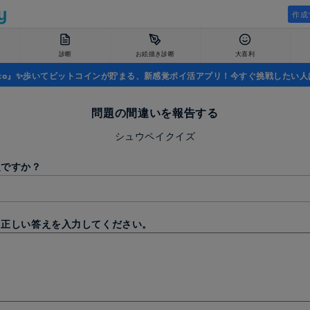
作成
診断
お絵描き診断
大喜利
uco』✨歩いてビットコインが貯まる、新感覚ポイ活アプリ！今すぐ挑戦したい人
問題の間違いを報告する
シュウペイクイズ
題ですか？
と正しい答えを入力してください。