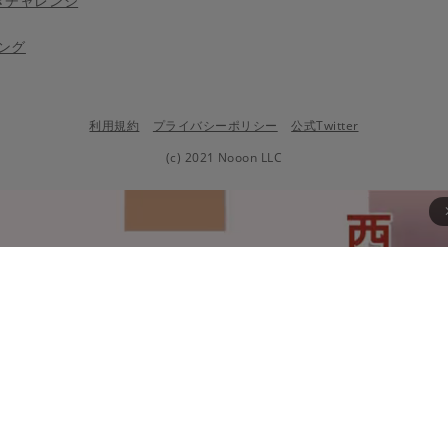
きチャレンジ
ング
利用規約
プライバシーポリシー
公式Twitter
(c) 2021 Nooon LLC
arrow_fo