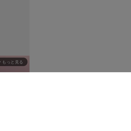
もっと見る
rward_ios