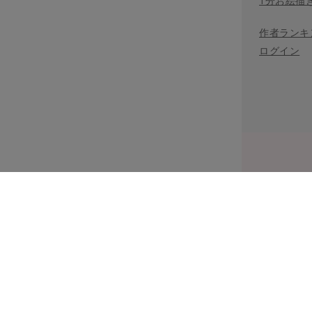
1分お絵描
作者ランキ
ログイン