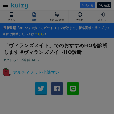
作成する
検索
クイズ
診断
お絵描き診断
大喜利
ログイン
新登場『aruco』✨歩いてビットコインが貯まる、新感覚ポイ活アプリ！
今すぐ挑戦したい人は
こちら
！
「ヴィランズメイト」でのおすすめHOを診断
します #ヴィランズメイトHO診断
#クトゥルフ神話TRPG
アルティメット七味マン