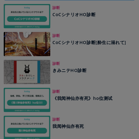
診断
CoCシナリオHO診断
診断
CoCシナリオHO診断[酔生に溺れて]
診断
きみニテHO診断
診断
《我闻神仙亦有死》ho位测试
診断
我闻神仙亦有死