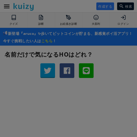
作成する
検索
クイズ
診断
お絵描き診断
大喜利
ログイン
新登場『aruco』✨歩いてビットコインが貯まる、新感覚ポイ活アプリ！
今すぐ挑戦したい人は
こちら
！
名前だけで気になるHOはどれ？