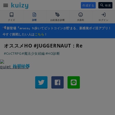
作成する
検索
クイズ
診断
お絵描き診断
大喜利
ログイン
新登場『aruco』✨歩いてビットコインが貯まる、新感覚ポイ活アプリ！
今すぐ挑戦したい人は
こちら
！
オススメHO #JUGGERNAUT：Re
#CoCTRPG
#魔法少女続編
#HO診断
杜明治🧸