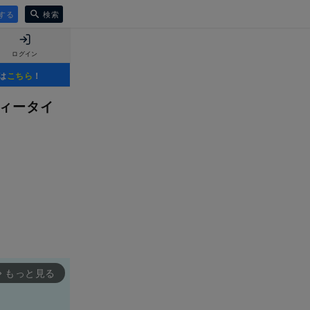
する
検索
ログイン
は
こちら
！
ティータイ
もっと見る
rward_ios