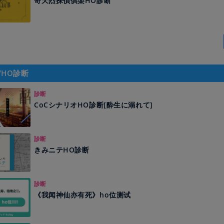
奇天烈探偵俱楽HO診断
/HO診断
診断
CoCシナリオHO診断[酔生に溺れて]
診断
きみニテHO診断
診断
《我闻神仙亦有死》ho位测试