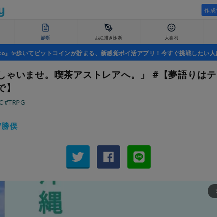
作成
診断
お絵描き診断
大喜利
uco』✨歩いてビットコインが貯まる、新感覚ポイ活アプリ！今すぐ挑戦したい人
しゃいませ。喫茶アストレアへ。」 #【夢語りは
で】
C
#TRPG
/勝俣
arrow_fo