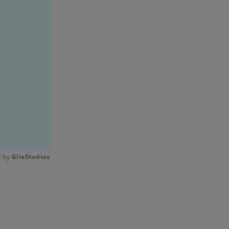
 by 
GliaStudios
Mute