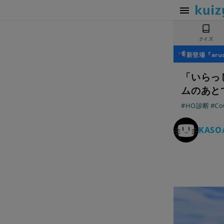
クイズ
新登場『ar
「いらっ
ムのあと
#HO診断
#Co
KASO