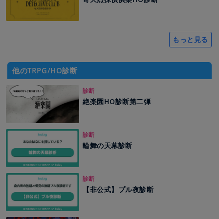
もっと見る
他のTRPG/HO診断
診断
絶楽園HO診断第二弾
診断
輪舞の天幕診断
診断
【非公式】プル夜診断