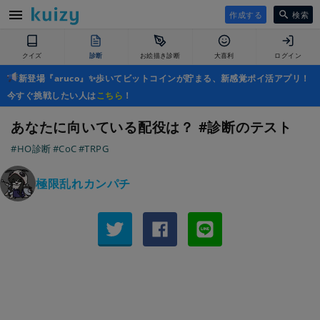
作成する
検索
クイズ
診断
お絵描き診断
大喜利
ログイン
新登場『aruco』✨歩いてビットコインが貯まる、新感覚ポイ活アプリ！
今すぐ挑戦したい人は
こちら
！
あなたに向いている配役は？ #診断のテスト
#HO診断
#CoC
#TRPG
極限乱れカンパチ